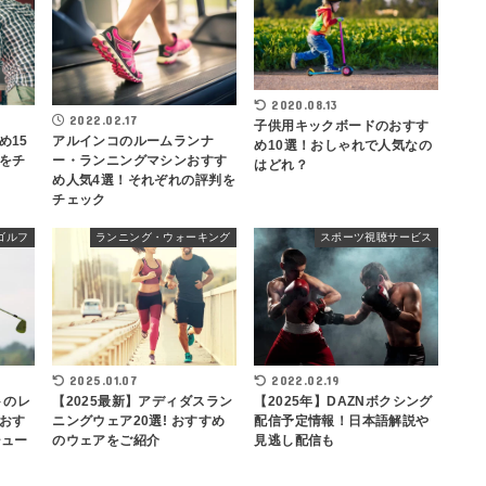
2020.08.13
2022.02.17
子供用キックボードのおすす
め15
アルインコのルームランナ
め10選！おしゃれで人気なの
をチ
ー・ランニングマシンおすす
はどれ？
め人気4選！それぞれの評判を
チェック
ゴルフ
ランニング・ウォーキング
スポーツ視聴サービス
2025.01.07
2022.02.19
トのレ
【2025最新】アディダスラン
【2025年】DAZNボクシング
おす
ニングウェア20選! おすすめ
配信予定情報！日本語解説や
シュー
のウェアをご紹介
見逃し配信も