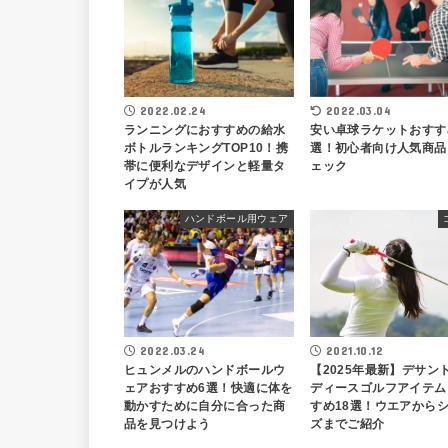
2022.02.24
2022.03.04
ランニングにおすすめの給水
安い卓球ラケットおすす
ボトルランキングTOP10！携
選！初心者向け人気商品
帯に便利なデザインと軽量タ
ェック
イプが人気
ハンドボール用ウェア
2022.03.24
2021.10.12
ヒュンメルのハンドボールウ
【2025年最新】デサン
ェアおすすめ6選！快適に体を
ディースゴルフアイテム
動かすために自分に合った商
すめ18選！ウエアから
品を見つけよう
ズまでご紹介