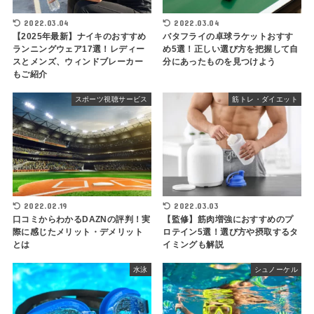
2022.03.04
2022.03.04
【2025年最新】ナイキのおすすめ
バタフライの卓球ラケットおすす
ランニングウェア17選！レディー
め5選！正しい選び方を把握して自
スとメンズ、ウィンドブレーカー
分にあったものを見つけよう
もご紹介
スポーツ視聴サービス
筋トレ・ダイエット
2022.02.19
2022.03.03
口コミからわかるDAZNの評判！実
【監修】筋肉増強におすすめのプ
際に感じたメリット・デメリット
ロテイン5選！選び方や摂取するタ
とは
イミングも解説
水泳
シュノーケル