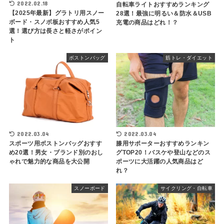
2022.02.18
自転車ライトおすすめランキング
【2025年最新】グラトリ用スノー
28選！最強に明るい＆防水＆USB
ボード・スノボ板おすすめ人気5
充電の商品はどれ！？
選！選び方は長さと軽さがポイン
ト
ボストンバッグ
筋トレ・ダイエット
2022.03.04
2022.03.04
スポーツ用ボストンバッグおすす
膝用サポーターおすすめランキン
め20選！男女・ブランド別のおし
グTOP20！バスケや登山などのス
ゃれで魅力的な商品を大公開
ポーツに大活躍の人気商品はど
れ？
スノーボード
サイクリング・自転車