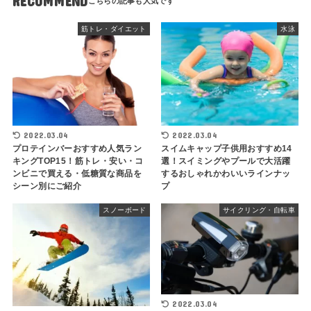
RECOMMEND
筋トレ・ダイエット
水泳
2022.03.04
2022.03.04
プロテインバーおすすめ人気ラン
スイムキャップ子供用おすすめ14
キングTOP15！筋トレ・安い・コ
選！スイミングやプールで大活躍
ンビニで買える・低糖質な商品を
するおしゃれかわいいラインナッ
シーン別にご紹介
プ
スノーボード
サイクリング・自転車
2022.03.04