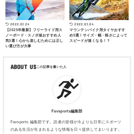
2022.03.24
2022.03.04
【2025年最新】フリーライド用ス
マウンテンバイク用タイヤおすす
ノーボード・スノボ板おすすめ人
め5選！サイズ・幅・軽さによって
気5選！心から楽しむためには正し
スピードが速くなる！？
い選び方が大事
ABOUT US
Favsports編集部
Favsports 編集部です。読者の皆様が今よりも日常にスポーツ
のある生活が生まれるような情報を日々提供してまいります。