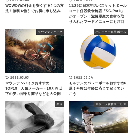
WOWOWの料金を安くする4つの方
11/29に日本初のバスケットボール
法！無料や割引でお得に申し込み
コート併設飲食施設「SG-Park」
がオープン！滋賀県産の食材を取
り入れたフードメニューにも注目
マウンテンバイク
バレーボール用ボール
2022.03.03
2022.03.04
マウンテンバイクおすすめ
モルテンのバレーボールおすすめ6
TOP19！人気メーカー・10万円以
選！号数は年齢に応じて変えてい
下の安い街乗り商品などを大公開
こう
柔道
スポーツ視聴サービス