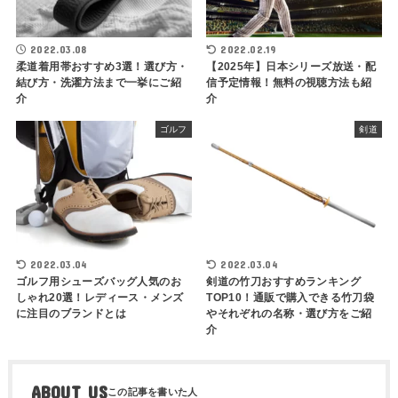
2022.03.08
2022.02.19
柔道着用帯おすすめ3選！選び方・
【2025年】日本シリーズ放送・配
結び方・洗濯方法まで一挙にご紹
信予定情報！無料の視聴方法も紹
介
介
ゴルフ
剣道
2022.03.04
2022.03.04
ゴルフ用シューズバッグ人気のお
剣道の竹刀おすすめランキング
しゃれ20選！レディース・メンズ
TOP10！通販で購入できる竹刀袋
に注目のブランドとは
やそれぞれの名称・選び方をご紹
介
ABOUT US