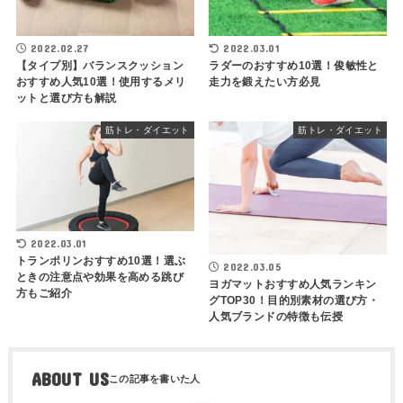
2022.02.27
2022.03.01
【タイプ別】バランスクッション
ラダーのおすすめ10選！俊敏性と
おすすめ人気10選！使用するメリ
走力を鍛えたい方必見
ットと選び方も解説
筋トレ・ダイエット
筋トレ・ダイエット
2022.03.01
トランポリンおすすめ10選！選ぶ
2022.03.05
ときの注意点や効果を高める跳び
ヨガマットおすすめ人気ランキン
方もご紹介
グTOP30！目的別素材の選び方・
人気ブランドの特徴も伝授
ABOUT US