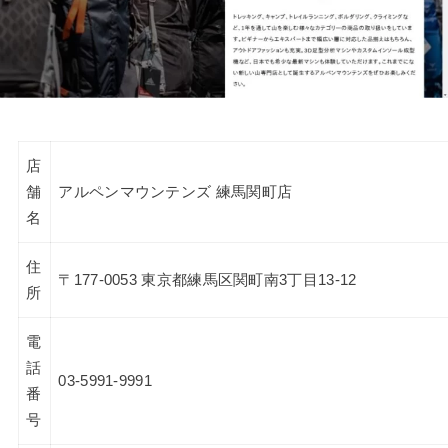
店
舗
アルペンマウンテンズ 練馬関町店
名
住
〒177-0053 東京都練馬区関町南3丁目13-12
所
電
話
03-5991-9991
番
号