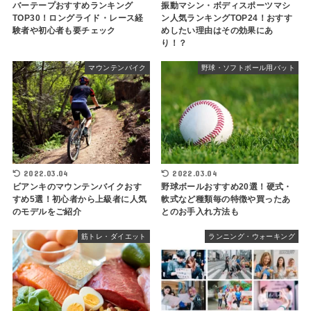
バーテープおすすめランキング
振動マシン・ボディスポーツマシ
TOP30！ロングライド・レース経
ン人気ランキングTOP24！おすす
験者や初心者も要チェック
めしたい理由はその効果にあ
り！？
マウンテンバイク
野球・ソフトボール用バット
2022.03.04
2022.03.04
ビアンキのマウンテンバイクおす
野球ボールおすすめ20選！硬式・
すめ5選！初心者から上級者に人気
軟式など種類毎の特徴や買ったあ
のモデルをご紹介
とのお手入れ方法も
筋トレ・ダイエット
ランニング・ウォーキング