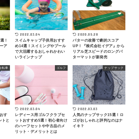
2022.03.04
2020.05.28
スイムキャップ子供用おすす
パターの改善で劇的スコア
0選！
め14選！スイミングやプール
UP！『株式会社イデア』から
ーア
で大活躍するおしゃれかわい
リアル芝スピードのロングパ
いラインナップ
ターマットが新発売
自転車
ゴルフ
ナップサック
2022.03.04
2022.03.03
おす
レディース用ゴルフクラブセ
人気のナップサック15選！ロ
ントと
ットおすすめ5選！初心者向け
ゴがおしゃれと評判なのはナ
のハーフセットや中古品のメ
イキ？
リット・デメリットとは