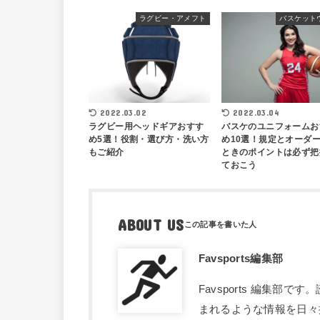
ラグビー・アメフト
バスケット
2022.03.02
2022.03.04
ラグビー用ヘッドギアおすす
バスケのユニフォームお
め5選！役割・選び方・洗い方
め10選！規定とオーダ
もご紹介
ときのポイントは必ず把
ておこう
ABOUT US
Favsports編集部
Favsports 編集
まれるような情報を日々