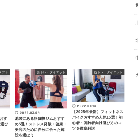
メフト
筋トレ・ダイエット
筋トレ・ダイエット
2022.04.14
【2025年最新】フィットネス
2022.03.04
バイクおすすめ人気15選！初
おす
池袋にある格闘技ジムおすす
心者・高齢者向け選び方のコ
！選び
め5選！ストレス発散・健康・
ツを徹底解説
美容のために自分に合った施
設を選ぼう