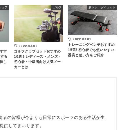
ウェア
ゴルフ
筋トレ・ダイエット
2022.03.01
トレーニングベンチおすすめ
2022.03.04
15選! 初心者でも使いやすい
すす
ゴルフクラブセットおすすめ
器具と使い方をご紹介
ーする
10選！レディース・メンズ・
握し
初心者・中級者向け人気メー
カーとは
部です。読者の皆様が今よりも日常にスポーツのある生活が生
提供してまいります。