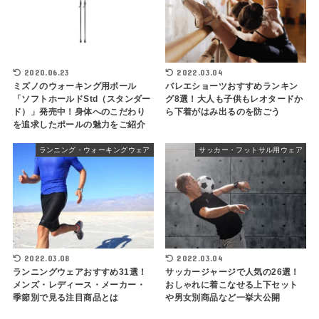
2020.06.23
2022.03.04
ミズノのウォーキング用ポール
バレエショーツおすすめランキン
「ソフトホールドStd（スタンダー
グ8選！大人も子供もレオタードか
ド）」発売中！身体へのこだわり
ら下着がはみ出るのを防ごう
を追求したポールの魅力をご紹介
ランニング・ウォーキングウェア
サッカー・フットサル用ウェア
2022.03.08
2022.03.04
ランニングウェアおすすめ31選！
サッカージャージで人気の26選！
メンズ・レディース・メーカー・
おしゃれに着こなせる上下セット
季節別で見る注目商品とは
や男女別商品など一挙大公開