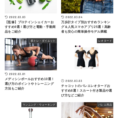
2022.03.03
2022.03.04
【監修】プロテインシェイカーお
万歩計タイプ別おすすめランキン
すすめ9選！選び方と電動・手動商
グ＆人気スマホアプリ25選！高齢
品をご紹介
者も安心の簡単操作モデル満載
筋トレ・ダイエット
レオタード
2022.03.01
メディシンボールおすすめ10選！
2022.03.03
選び方のポイントやトレーニング
チャコットのバレエレオタードお
方法もご紹介
すすめ8選！スカート付き製品や選
び方などご紹介
ランニング・ウォーキング
バレエ用品