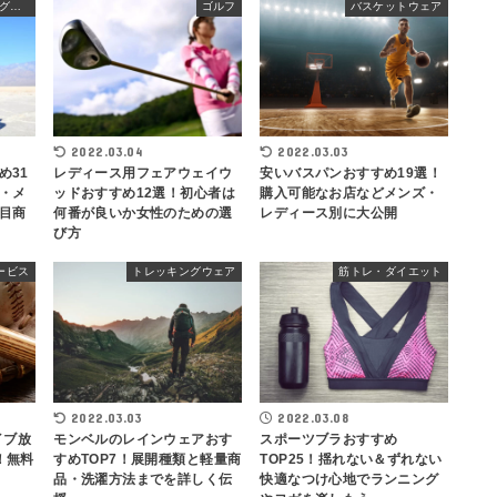
ランニング・ウォーキングウェア
ゴルフ
バスケットウェア
2022.03.04
2022.03.03
め31
レディース用フェアウェイウ
安いバスパンおすすめ19選！
・メ
ッドおすすめ12選！初心者は
購入可能なお店などメンズ・
目商
何番が良いか女性のための選
レディース別に大公開
び方
ービス
トレッキングウェア
筋トレ・ダイエット
2022.03.03
2022.03.08
モンベルのレインウェアおす
スポーツブラおすすめ
イブ放
すめTOP7！展開種類と軽量商
TOP25！揺れない＆ずれない
！無料
品・洗濯方法までを詳しく伝
快適なつけ心地でランニング