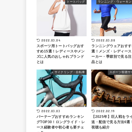
トートバッグ
2022.03.04
2022.03.08
スポーツ用トートバッグおす
ランニングウェアおすす
すめ15選！レディースやメン
選！メンズ・レディース
ズに人気のおしゃれブランド
ーカー・季節別で見る注
とは
品とは
サイクリング・自転車
スポーツ視聴サ
2022.03.03
2022.02.19
バーテープおすすめランキン
【2025年】巨人戦をラ
グTOP30！ロングライド・レ
送・配信で見る方法6選
ース経験者や初心者も要チェ
視聴も紹介