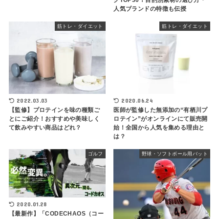
グTOP30！目的別素材の選び方・
人気ブランドの特徴も伝授
筋トレ・ダイエット
筋トレ・ダイエット
2022.03.03
2020.06.24
【監修】プロテインを味の種類ご
医師が監修した無添加の“有栖川プ
とにご紹介！おすすめや美味しく
ロテイン”がオンラインにて販売開
て飲みやすい商品はどれ？
始！全国から人気を集める理由と
は？
ゴルフ
野球・ソフトボール用バット
2020.01.28
【最新作】「CODECHAOS（コー