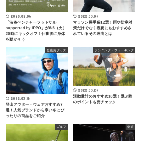
2020.02.06
2022.03.04
「渋谷ベンチャーフットサル
マラソン用手袋12選！雨や防寒対
supported by IPPO」が8/6（火）
策だけでなく春夏にもおすすめさ
20時にキックオフ！仕事後に身体
れているその理由とは
を動かそう
登山用グッズ
ランニング・ウォーキング
2022.03.24
活動量計のおすすめ10選！選ぶ際
2022.03.16
のポイントも要チェック
登山アウター・ウェアおすすめ7
選！人気ブランドから寒い冬にぴ
ったりの商品をご紹介
ゴルフ
剣道