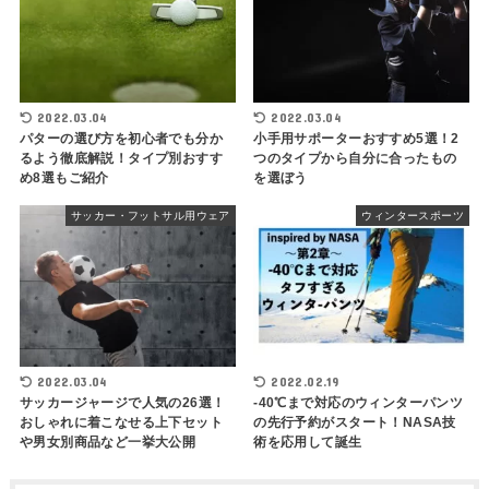
2022.03.04
2022.03.04
パターの選び方を初心者でも分か
小手用サポーターおすすめ5選！2
るよう徹底解説！タイプ別おすす
つのタイプから自分に合ったもの
め8選もご紹介
を選ぼう
サッカー・フットサル用ウェア
ウィンタースポーツ
2022.03.04
2022.02.19
サッカージャージで人気の26選！
-40℃まで対応のウィンターパンツ
おしゃれに着こなせる上下セット
の先行予約がスタート！NASA技
や男女別商品など一挙大公開
術を応用して誕生