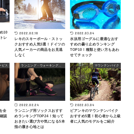
め10
2022.02.18
2022.03.04
トレ
レキのスキーポール・ストッ
水泳用ゴーグルに最適なおす
クおすすめ人気5選！ドイツの
すめの曇り止めランキング
人気メーカーの商品をお見逃
TOP10！種類と使い方もあわ
しなく
せてチェック
ービス
ランニング・ウォーキングウェア
マウンテンバイク
2022.02.24
2022.03.04
ランニング用ソックスおすす
ビアンキのマウンテンバイク
を全
めランキングTOP24！知って
おすすめ5選！初心者から上級
確認
おきたい選び方や気になる5本
者に人気のモデルをご紹介
指の履き心地とは