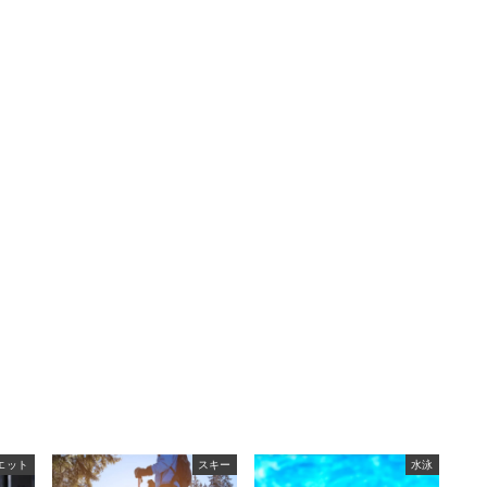
エット
スキー
水泳