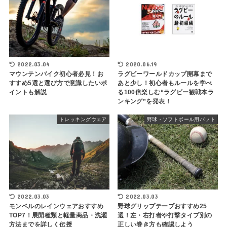
2022.03.04
2020.06.19
マウンテンバイク初心者必見！お
ラグビーワールドカップ開幕まで
すすめ5選と選び方で意識したいポ
あと少し！初心者もルールを学べ
イントも解説
る100倍楽しむ“ラグビー観戦本ラ
ンキング”を発表！
トレッキングウェア
野球・ソフトボール用バット
2022.03.03
2022.03.03
モンベルのレインウェアおすすめ
野球グリップテープおすすめ25
TOP7！展開種類と軽量商品・洗濯
選！左・右打者や打撃タイプ別の
方法までを詳しく伝授
正しい巻き方も確認しよう