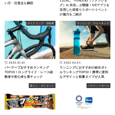
11/16に「FUNJOG（ファンジョ
い方・注意点も解説
グ）in 渋谷」が開催！ARアプリを
活用した街巡りスポーツイベント
の魅力をご紹介
サイクリング・自転車
ランニング・ウォーキング
2022.03.03
2022.02.24
バーテープおすすめランキング
ランニングにおすすめの給水ボト
TOP30！ロングライド・レース経
ルランキングTOP10！携帯に便利
験者や初心者も要チェック
なデザインと軽量タイプが人気
筋トレ・ダイエット
バスケットボール