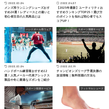
2022.03.04
2022.04.07
メンズ用ランニングシューズおす
【2025年最新】ユーティリティお
すめ24選！レディースとの違いと
すすめランキングTOP25！選び方
初心者注目の人気商品とは
のポイントを知れば初心者でもス
コアUP！
ハンドボール用ウェア
スポーツ視聴サービス
2022.03.04
2022.02.19
ハンドボール練習着おすすめ12
チャンピオンズリーグ予選決勝の
選！人気メーカー代表アシックス
放送情報｜無料視聴の方法も
製品や冬に最適なズボンをご紹介
スポーツ視聴サービス
フットサルシューズ