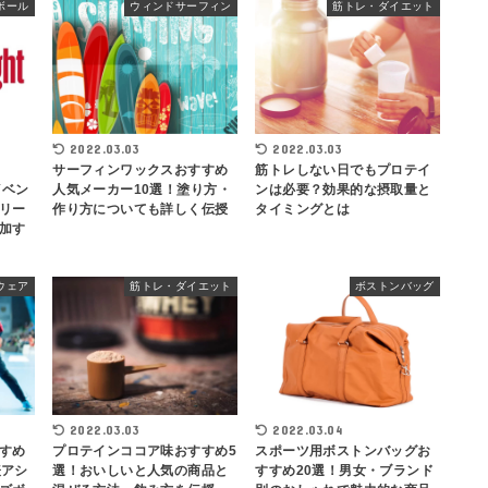
ボール
ウィンドサーフィン
筋トレ・ダイエット
2022.03.03
2022.03.03
サーフィンワックスおすすめ
筋トレしない日でもプロテイ
イベン
人気メーカー10選！塗り方・
ンは必要？効果的な摂取量と
リー
作り方についても詳しく伝授
タイミングとは
加す
ウェア
筋トレ・ダイエット
ボストンバッグ
2022.03.03
2022.03.04
すめ
プロテインココア味おすすめ5
スポーツ用ボストンバッグお
表アシ
選！おいしいと人気の商品と
すすめ20選！男女・ブランド