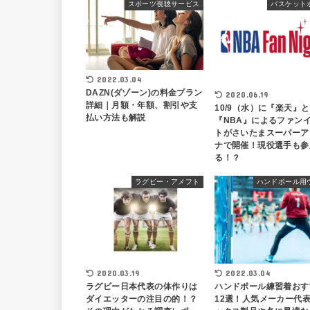
スポーツ視聴サービス
バスケット
2022.03.04
DAZN(ダゾーン)の料金プラン
2020.06.19
詳細｜月額・年額、割引や支
10/9（水）に『楽天』と
払い方法も解説
『NBA』によるファン
トがさいたまスーパーア
ナで開催！現役選手も参
る！？
ラグビー・アメフト
ハンドボール用
2020.03.19
2022.03.04
ラグビー日本代表の体作りは
ハンドボール練習着おす
ダイエッターの注目の的！？
12選！人気メーカー代