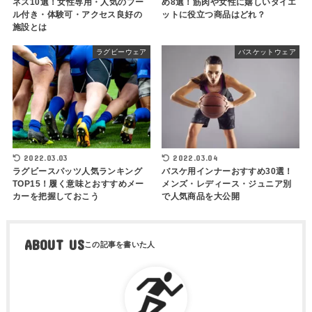
ネス10選！女性専用・人気のプー
め8選！筋肉や女性に嬉しいダイエ
ル付き・体験可・アクセス良好の
ットに役立つ商品はどれ？
施設とは
ラグビーウェア
バスケットウェア
2022.03.03
2022.03.04
ラグビースパッツ人気ランキング
バスケ用インナーおすすめ30選！
TOP15！履く意味とおすすめメー
メンズ・レディース・ジュニア別
カーを把握しておこう
で人気商品を大公開
ABOUT US