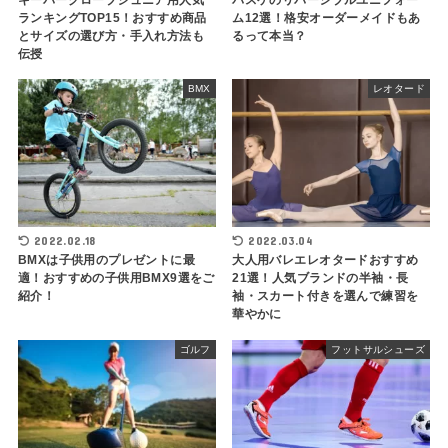
ランキングTOP15！おすすめ商品
ム12選！格安オーダーメイドもあ
とサイズの選び方・手入れ方法も
るって本当？
伝授
BMX
レオタード
2022.02.18
2022.03.04
BMXは子供用のプレゼントに最
大人用バレエレオタードおすすめ
適！おすすめの子供用BMX9選をご
21選！人気ブランドの半袖・長
紹介！
袖・スカート付きを選んで練習を
華やかに
ゴルフ
フットサルシューズ