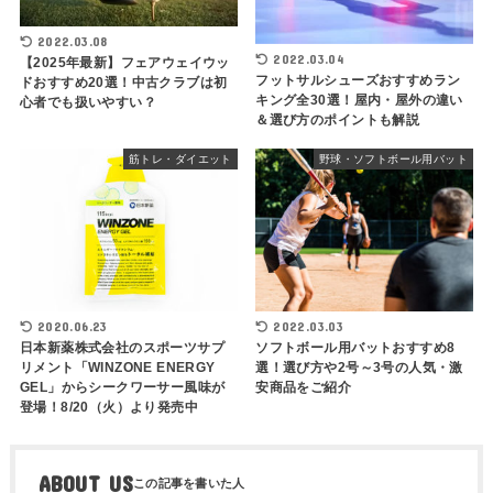
2022.03.08
2022.03.04
【2025年最新】フェアウェイウッ
フットサルシューズおすすめラン
ドおすすめ20選！中古クラブは初
キング全30選！屋内・屋外の違い
心者でも扱いやすい？
＆選び方のポイントも解説
筋トレ・ダイエット
野球・ソフトボール用バット
2020.06.23
2022.03.03
日本新薬株式会社のスポーツサプ
ソフトボール用バットおすすめ8
リメント「WINZONE ENERGY
選！選び方や2号～3号の人気・激
GEL」からシークワーサー風味が
安商品をご紹介
登場！8/20（火）より発売中
ABOUT US